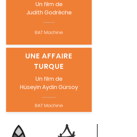
Un film de
Judith Godrèche
BAT Machine
UNE AFFAIRE
TURQUE
Un film de
Hüseyin Aydin Gürsoy
BAT Machine